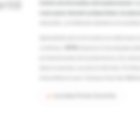
anté
Centre de formation de la pharmacie
ré
cours pour devenir préparateur en pha
naturelle,
prothésiste dentaire et auxiliair
Spécialiste de la formation en alternance
continue, l’
IFPS
dispose d’une équipe p
professionnels de la pharmacie, de cadre
dans le secteur social et infirmier. Profi
d’excellence avec Campus Sud des Métier
Journées Portes Ouvertes