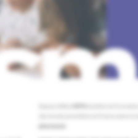
Depuis 1985
, l’IFPS
(Institut de Formatio
des écoles pionnières en France dans le
pharmacie
.