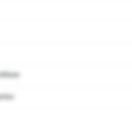
ntinue
prise