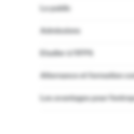
Le public
Admissions
Etudier à l’IFPS
Alternance et formation co
Les avantages pour l’entre