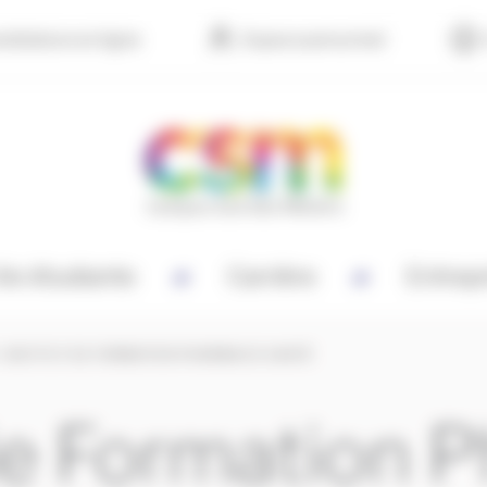
didature en ligne
Espace personnel
ie étudiante
Carrière
Entrep
/
INSTITUT DE FORMATION PHARMACIE SANTÉ
 de Formation 