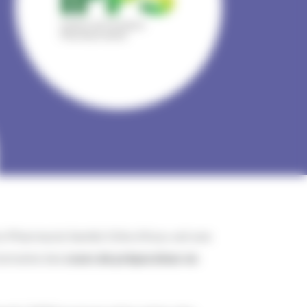
n Pharmacie Santé) Côte d’Azur, est une
 domaine des
cours de préparateur en