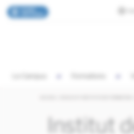
Can
Panneau de gestion des cookies
Le Campus
Formations
V
ACCUEIL
/
ECOLES ET INSTITUTS DE FORMATION
Institut