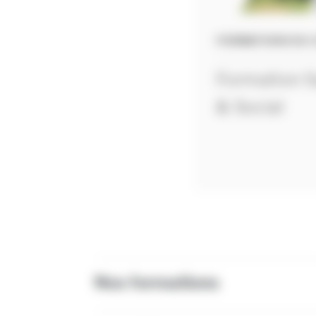
FORMATIONS DU 
Formation S
& Social
Nos formations