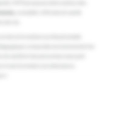
puté, l’IFPS propose entre autres des
rmacie,
conseiller officinal en santé
e de vie.
 et de la formation professionnelle
édagogique composée exclusivement de
s de santé et de personnes exerçant
tez d’une formation en alternance
s !