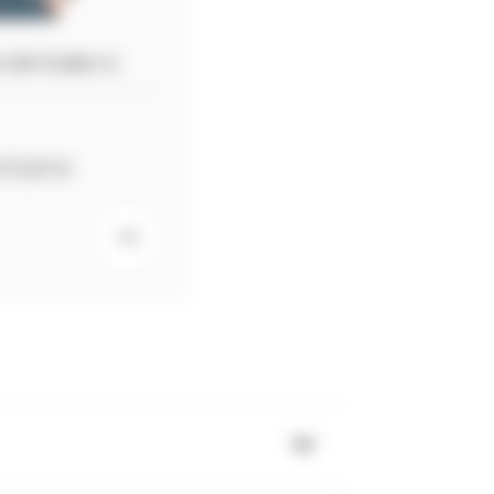
 CAP À BAC+2
ntaire