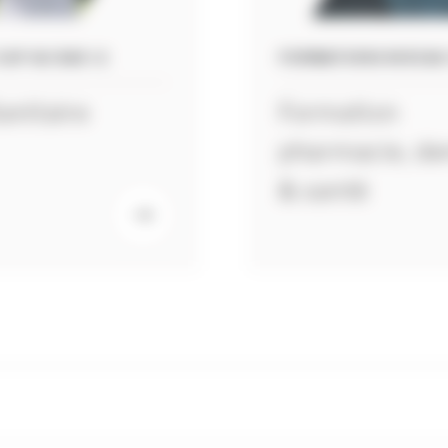
CAP AU BAC+2
FORMATIONS NIVEAU
anitaire
Formation
pharmacie, de
& santé