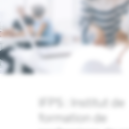
IFPS : I
nstitut de
formation de