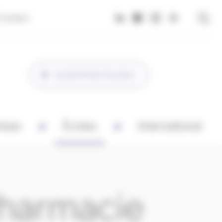
Contact
Journée Portes Ouvertes !
rises
Écoles
International
Pharmacie