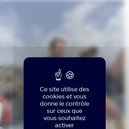
Ce site utilise des
cookies et vous
donne le contrôle
sur ceux que
vous souhaitez
activer