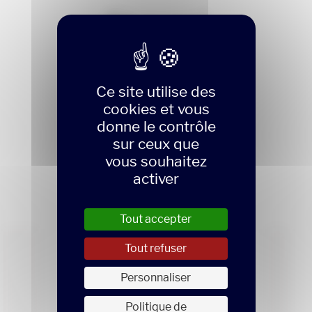
Et aussi
Ce site utilise des
cookies et vous
donne le contrôle
sur ceux que
vous souhaitez
activer
Tout accepter
Tout refuser
INB
Formation nautisme
Personnaliser
Formateur
Politique de