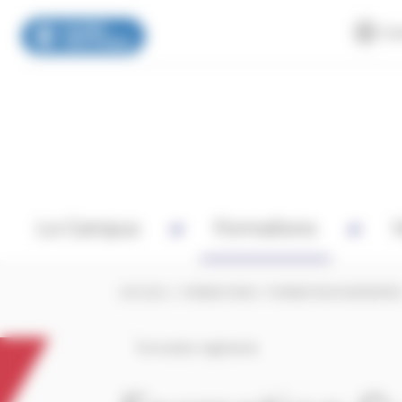
Can
Panneau de gestion des cookies
Le Campus
Formations
V
ACCUEIL
/
FORMATIONS
/
FORMATION INGÉNIERI
Formation ingénierie