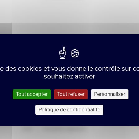
ise des cookies et vous donne le contrôle sur 
souhaitez activer
rmations associ
Tout accepter
Tout refuser
Personnaliser
Politique de confidentialité
CESI
Formation ingénierie
...