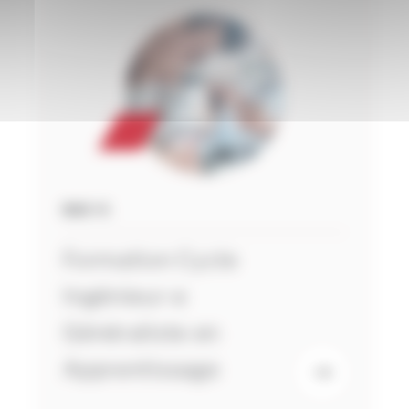
BAC+5
Formation Cycle
Ingénieur-e
Généraliste en
Apprentissage