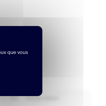
ceux que vous
ées
CESI
Formation ingénierie
...